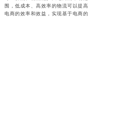
围，低成本、高效率的物流可以提高
电商的效率和效益，实现基于电商的
供应链集成。合理化、现代化的电商
物流，通过降低成本、优化库存结
构、减少资金占用、缩短采购周期使
电子商务的优势更加明显，从这个意
义来说，物流能支持电子商务的快速
发展，促使电商成为21世纪最具竞争
力的商务形式。
在物流支持和影响电商的同时，
电商的发展也对物流行业产生了深远
的影响。首先，电商的产生和发展对
整个经济社会产生了深远的影响。首
先，电商的产生和发展对整个经济社
会产生了深刻的影响。首先，电商的
产生与发展对整个经济社会产生了深
刻的影响。这其中当然也包括这项社