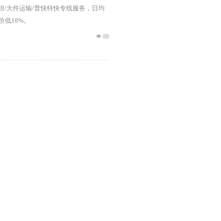
担/大件运输/普快特快专线服务，日均
价低18%。
넶
88
服务15年，是长三角地区知名的【杭州到南
担/大件运输/普快特快专线服务，日均
%。
넶
109