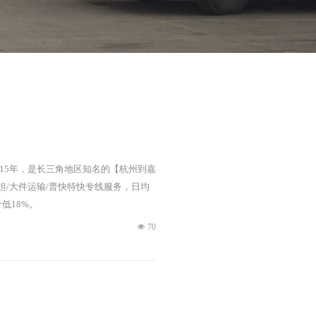
服务15年，是长三角地区知名的【杭州到嘉
担/大件运输/普快特快专线服务，日均
低18%。
넶
70