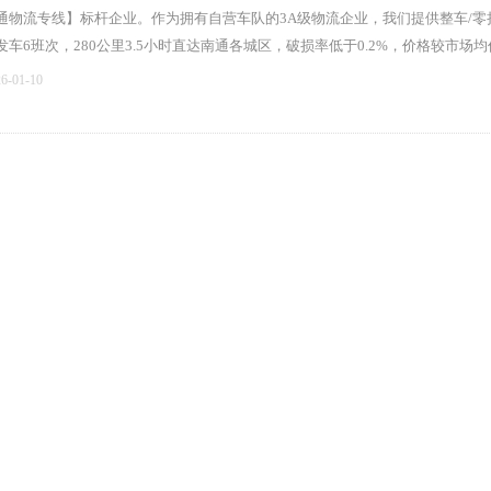
通物流专线】标杆企业。作为拥有自营车队的3A级物流企业，我们提供整车/零
发车6班次，280公里3.5小时直达南通各城区，破损率低于0.2%，价格较市场均
26-01-10
【杭州到南昌物流专线】杭州均泰物流丨15年赣浙直达货运经验
杭州均泰物流（咨询热线：0571-88816815）专注杭州至南昌全境物流运输
昌物流专线】标杆企业。作为拥有自营车队的3A级物流企业，我们提供整车/零
发车6班次，全程高效直达南昌各城区，破损率低于0.2%，价格较市场均价低18
26-01-03
上一页
1
2
3
4
5
下一页